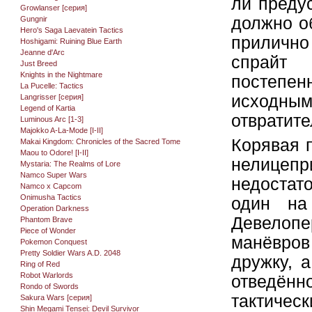
ли преду
Growlanser [серия]
должно об
Gungnir
Hero's Saga Laevatein Tactics
прилично
Hoshigami: Ruining Blue Earth
Jeanne d'Arc
спрайт
Just Breed
Knights in the Nightmare
постепе
La Pucelle: Tactics
исходным
Langrisser [серия]
Legend of Kartia
отвратите
Luminous Arc [1-3]
Majokko A-La-Mode [I-II]
Корявая 
Makai Kingdom: Chronicles of the Sacred Tome
Maou to Odore! [I-II]
нелицеп
Mystaria: The Realms of Lore
Namco Super Wars
недостат
Namco x Capcom
Onimusha Tactics
один на
Operation Darkness
Девелоп
Phantom Brave
Piece of Wonder
манёвров 
Pokemon Conquest
Pretty Soldier Wars A.D. 2048
дружку, 
Ring of Red
Robot Warlords
отведённ
Rondo of Swords
тактичес
Sakura Wars [серия]
Shin Megami Tensei: Devil Survivor