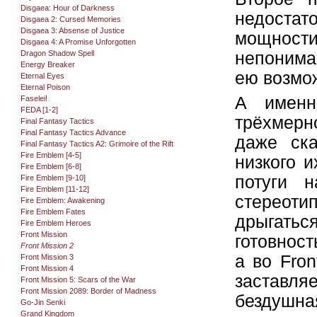
Disgaea: Hour of Darkness
недостат
Disgaea 2: Cursed Memories
Disgaea 3: Absense of Justice
мощност
Disgaea 4: A Promise Unforgotten
Dragon Shadow Spell
непонима
Energy Breaker
ею возмо
Eternal Eyes
Eternal Poison
А именн
Faselei!
FEDA [1-2]
трёхмерн
Final Fantasy Tactics
Final Fantasy Tactics Advance
даже ска
Final Fantasy Tactics A2: Grimoire of the Rift
Fire Emblem [4-5]
низкого и
Fire Emblem [6-8]
потуги 
Fire Emblem [9-10]
Fire Emblem [11-12]
стереотип
Fire Emblem: Awakening
Fire Emblem Fates
дрыгатьс
Fire Emblem Heroes
Front Mission
готовност
Front Mission 2
а во Fron
Front Mission 3
Front Mission 4
заставляе
Front Mission 5: Scars of the War
Front Mission 2089: Border of Madness
бездушная
Go-Jin Senki
Grand Kingdom