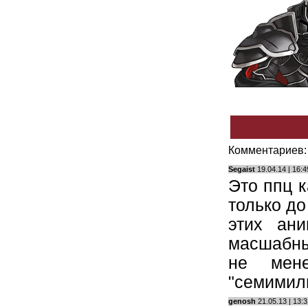
Комментариев: 
Segaist
19.04.14 | 16:4
Это ппц к
только до
этих ан
масшабны
не мен
"семимил
genosh
21.05.13 | 13:3