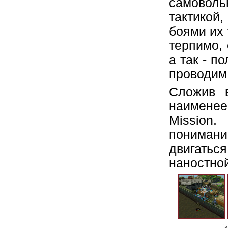
самоволь
тактикой,
боями их
терпимо,
а так - п
проводим 
Сложив 
наименее
Mission.
пониман
двигаться
наностной