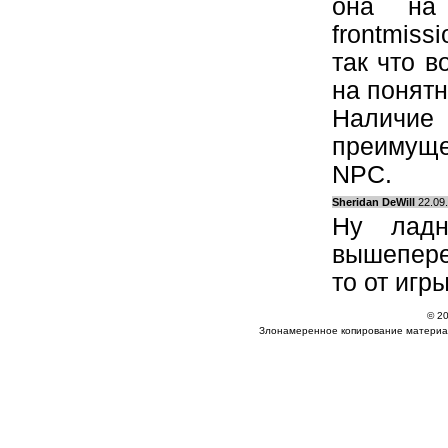
она на
frontmiss
так что в
на понятн
Наличие 
преимуще
NPC.
Sheridan DeWill
22.09.
Ну лад
вышепере
то от игр
© 20
Злонамеренное копирование материа