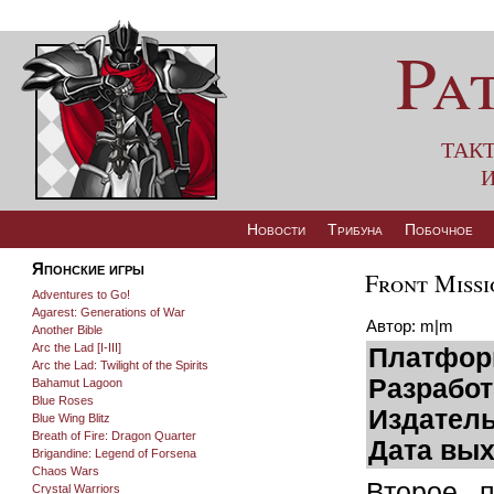
Pa
так
и
Новости
Трибуна
Побочное
Японские игры
Front Missi
Adventures to Go!
Agarest: Generations of War
Автор: m|m
Another Bible
Arc the Lad [I-III]
Платфор
Arc the Lad: Twilight of the Spirits
Разработ
Bahamut Lagoon
Blue Roses
Издатель
Blue Wing Blitz
Breath of Fire: Dragon Quarter
Дата вых
Brigandine: Legend of Forsena
Chaos Wars
Второе п
Crystal Warriors