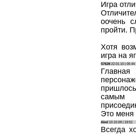
Игра отли
Отличите
оочень с
пройти. 
Хотя воз
игра на я
S7628
22.01.10 | 05:44
Главная
персонаж
пришлось
самым 
присоеди
Это меня 
Abel
10.10.09 | 19:51
Всегда хо