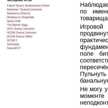
Наблюдае
Fallout Tactics: Brotherhood of Steel
Rebelstar: Tactical Command
по имен
Shadowrun Returns
товарища
Shadowrun: Dragonfall
Space Hulk
The Banner Saga
Игрово
UFO: Enemy Unknown
продви
XCOM: Enemy Unknown
XCOM: Enemy Within
практич
XCOM 2
Xenonauts
фундамен
Горький-17
поле бит
соответ
пересечё
Пульнуть
банальную
Не могу 
моменте 
неподкон