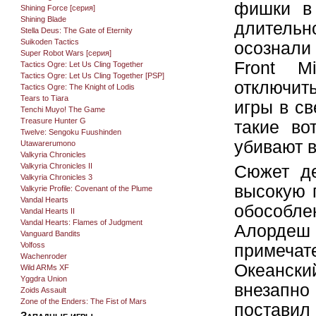
фишки в 
Shining Force [серия]
Shining Blade
длительн
Stella Deus: The Gate of Eternity
Suikoden Tactics
осознали
Super Robot Wars [серия]
Front M
Tactics Ogre: Let Us Cling Together
Tactics Ogre: Let Us Cling Together [PSP]
отключить
Tactics Ogre: The Knight of Lodis
Tears to Tiara
игры в св
Tenchi Muyo! The Game
Treasure Hunter G
такие во
Twelve: Sengoku Fuushinden
убивают в
Utawarerumono
Valkyria Chronicles
Valkyria Chronicles II
Сюжет де
Valkyria Chronicles 3
высокую 
Valkyrie Profile: Covenant of the Plume
Vandal Hearts
обособл
Vandal Hearts II
Vandal Hearts: Flames of Judgment
Алорде
Vanguard Bandits
Volfoss
примеча
Wachenroder
Океанск
Wild ARMs XF
Yggdra Union
внезапн
Zoids Assault
Zone of the Enders: The Fist of Mars
поставил
Западные игры