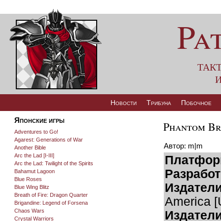
Pa
так
и
Новости
Трибуна
Побочное
Японские игры
Phantom Br
Adventures to Go!
Agarest: Generations of War
Автор: m|m
Another Bible
Arc the Lad [I-III]
Платфор
Arc the Lad: Twilight of the Spirits
Разработ
Bahamut Lagoon
Blue Roses
Издатели
Blue Wing Blitz
Breath of Fire: Dragon Quarter
America [
Brigandine: Legend of Forsena
Chaos Wars
Издатели 
Crystal Warriors