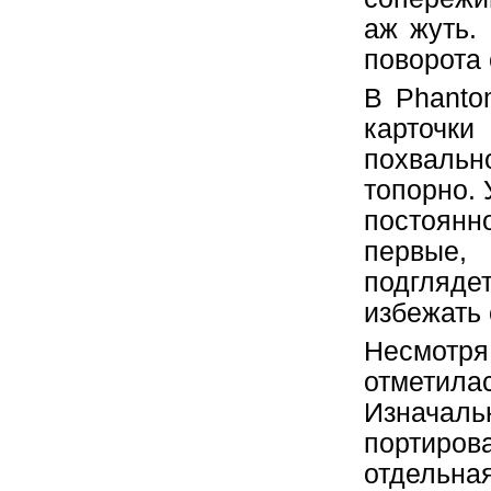
аж жуть.
поворота 
В Phanto
карточк
похвальн
топорно. 
постоянн
первые, 
подгляд
избежать 
Несмотр
отметил
Изначаль
портиров
отдельна