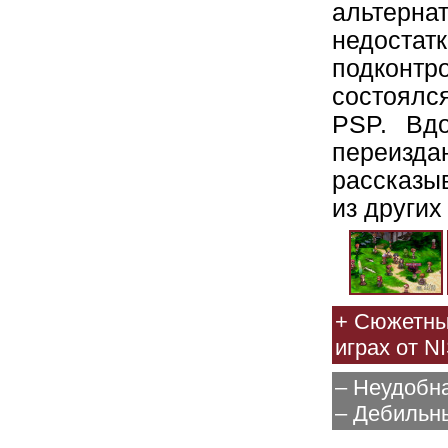
альтерна
недост
подконт
состоялся
PSP. Вдо
переизда
рассказы
из других
+ Сюжетны
играх от N
– Неудобн
– Дебильны