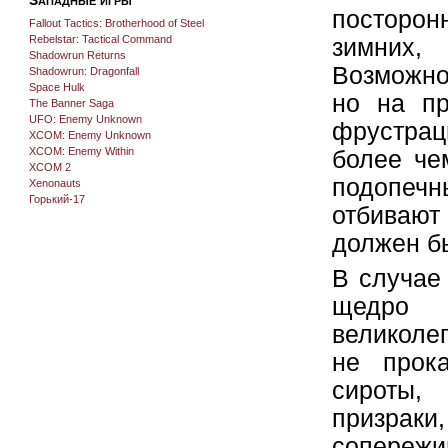
посторо
Fallout Tactics: Brotherhood of Steel
Rebelstar: Tactical Command
зимних,
Shadowrun Returns
Возможно
Shadowrun: Dragonfall
Space Hulk
но на пр
The Banner Saga
UFO: Enemy Unknown
фрустрац
XCOM: Enemy Unknown
XCOM: Enemy Within
более че
XCOM 2
подопеч
Xenonauts
Горький-17
отбивают
должен б
В случае
щедро р
великоле
не прок
сироты,
призра
сопережив