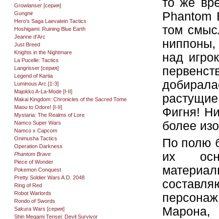
то же вр
Growlanser [серия]
Phantom 
Gungnir
Hero's Saga Laevatein Tactics
том смыс
Hoshigami: Ruining Blue Earth
Jeanne d'Arc
ниппоны,
Just Breed
Knights in the Nightmare
над игро
La Pucelle: Tactics
первенст
Langrisser [серия]
Legend of Kartia
добирала
Luminous Arc [1-3]
Majokko A-La-Mode [I-II]
растущие
Makai Kingdom: Chronicles of the Sacred Tome
Maou to Odore! [I-II]
Фигня! Н
Mystaria: The Realms of Lore
более из
Namco Super Wars
Namco x Capcom
Onimusha Tactics
По полю 
Operation Darkness
их осн
Phantom Brave
Piece of Wonder
матери
Pokemon Conquest
Pretty Soldier Wars A.D. 2048
состав
Ring of Red
Robot Warlords
персонаж
Rondo of Swords
Марона,
Sakura Wars [серия]
Shin Megami Tensei: Devil Survivor