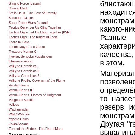
блистающ
Shining Force [серия]
Shining Blade
находи
Stella Deus: The Gate of Eternity
Suikoden Tactics
монстра
Super Robot Wars [серия]
какого-н
Tactics Ogre: Let Us Cling Together
Tactics Ogre: Let Us Cling Together [PSP]
Разные
Tactics Ogre: The Knight of Lodis
Tears to Tiara
характер
Tenchi Muyo! The Game
Treasure Hunter G
качества,
Twelve: Sengoku Fuushinden
в этом.
Utawarerumono
Valkyria Chronicles
Valkyria Chronicles II
Материа
Valkyria Chronicles 3
позвол
Valkyrie Profile: Covenant of the Plume
Vandal Hearts
определён
Vandal Hearts II
Vandal Hearts: Flames of Judgment
то навсе
Vanguard Bandits
Volfoss
резерв и
Wachenroder
монстрами
Wild ARMs XF
Yggdra Union
Другая "г
Zoids Assault
Zone of the Enders: The Fist of Mars
вывалит
Западные игры