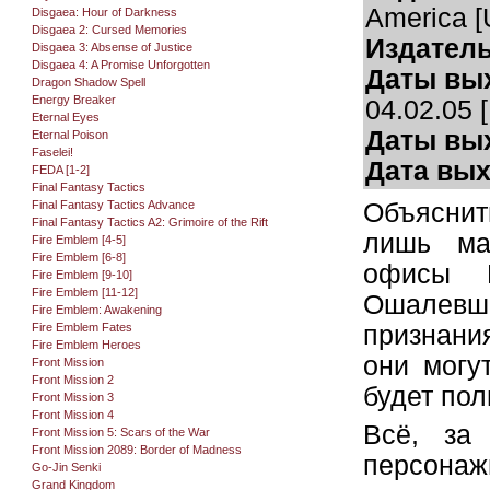
America [
Disgaea: Hour of Darkness
Disgaea 2: Cursed Memories
Издатель
Disgaea 3: Absense of Justice
Disgaea 4: A Promise Unforgotten
Даты вых
Dragon Shadow Spell
Energy Breaker
04.02.05 
Eternal Eyes
Даты вы
Eternal Poison
Faselei!
Дата вы
FEDA [1-2]
Final Fantasy Tactics
Final Fantasy Tactics Advance
Объяснит
Final Fantasy Tactics A2: Grimoire of the Rift
лишь ма
Fire Emblem [4-5]
Fire Emblem [6-8]
офисы N
Fire Emblem [9-10]
Fire Emblem [11-12]
Ошалевш
Fire Emblem: Awakening
Fire Emblem Fates
признания
Fire Emblem Heroes
они могу
Front Mission
Front Mission 2
будет по
Front Mission 3
Front Mission 4
Всё, за
Front Mission 5: Scars of the War
Front Mission 2089: Border of Madness
персонаж
Go-Jin Senki
Grand Kingdom