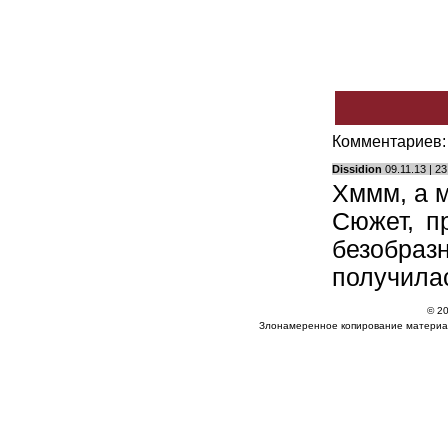
Комментариев: 
Dissidion
09.11.13 | 23
Хммм, а м
Сюжет, п
безобразн
получилас
© 20
Злонамеренное копирование материа